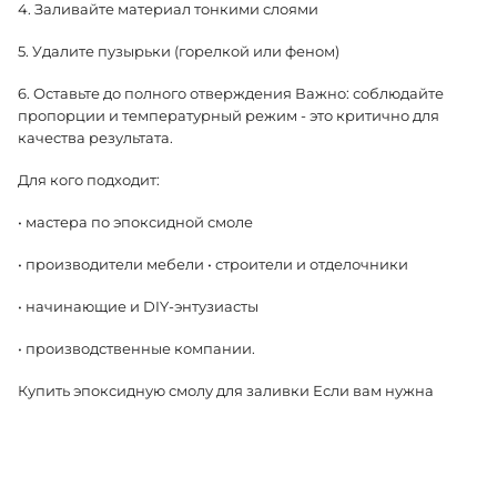
4. Заливайте материал тонкими слоями
5. Удалите пузырьки (горелкой или феном)
6. Оставьте до полного отверждения Важно: соблюдайте
пропорции и температурный режим - это критично для
качества результата.
Для кого подходит:
• мастера по эпоксидной смоле
• производители мебели • строители и отделочники
• начинающие и DIY-энтузиасты
• производственные компании.
Купить эпоксидную смолу для заливки Если вам нужна
надежная эпоксидная смола для столешниц, декоративных
изделий или ремонта - данный состав станет отличным
выбором. Добавляйте товар в корзину или используйте
калькулятор расхода, чтобы точно рассчитать необходимое