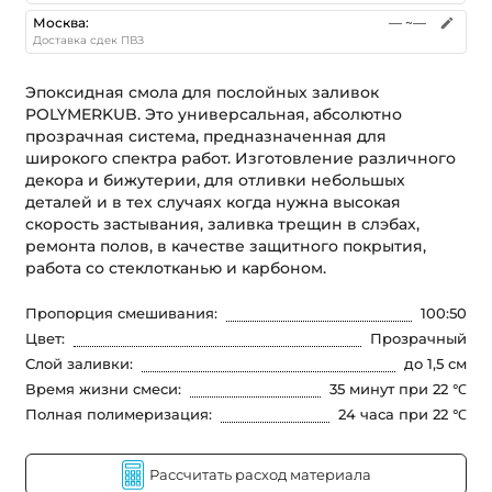
Москва
:
—
~—
Доставка сдек ПВЗ
Эпоксидная смола для послойных заливок
POLYMERKUB. Это универсальная, абсолютно
прозрачная система, предназначенная для
широкого спектра работ. Изготовление различного
декора и бижутерии, для отливки небольшых
деталей и в тех случаях когда нужна высокая
скорость застывания, заливка трещин в слэбах,
ремонта полов, в качестве защитного покрытия,
работа со стеклотканью и карбоном.
Пропорция смешивания
:
100:50
Цвет
:
Прозрачный
Слой заливки
:
до 1,5 см
Время жизни смеси
:
35 минут при 22 ℃
Полная полимеризация
:
24 часа при 22 ℃
Рассчитать расход материала