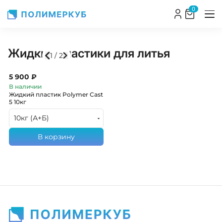
0
Жидкие пластики для литья
1
/
2
5 900 ₽
В наличии
Жидкий пластик Polymer Cast
5
10кг
10кг (А+Б)
В корзину