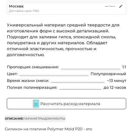
Москва
:
—
~—
Доставка сдек ПВЗ
Универсальный материал средней твердости для
изготовления форм с высокой детализацией.
Подходит для заливки гипса, эпоксидной смолы,
полиуретана и других материалов. Обладает
отличной эластичностью, прочностью и
долговечностью.
Пропорция смешивания
:
1:1
Цвет
:
Полупрозрачный
Время жизни смеси
:
~13 минут
Полная полимеризация
:
до 12 часов
Рассчитать расход материала
ОПИСАНИЕ
ПАРАМЕТРЫ
ДОКУМЕНТЫ
Силикон на платине Polymer Mold P20 - это