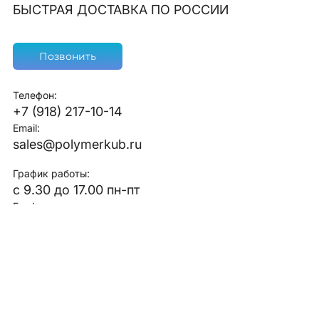
БЫСТРАЯ ДОСТАВКА ПО РОССИИ
Позвонить
Телефон:
+7 (918) 217-10-14
Email:
sales@polymerkub.ru
График работы:
с 9.30 до 17.00 пн-пт
График отгрузки:
с 9.30 до 16.30 пн-пт
Адрес склада:
Россия, г. Краснодар, ул. Вишняковой С1
ИП Киселев Д.Ю.
ИНН 230909120532