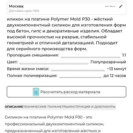
Москва
:
—
~—
Доставка сдек ПВЗ
иликон на платине Polymer Mold P30 - жёсткий
двухкомпонентный силикон для изготовления форм
под бетон, гипс и декоративные изделия. Обладает
высокой прочностью на разрыв, стабильной
геометрией и отличной детализацией. Подходит
для серийного производства форм.
Пропорция смешивания
:
1:1
Цвет
:
Полупрозрачный
Время жизни смеси
:
~13 минут
Полная полимеризация
:
до 12 часов
Рассчитать расход материала
ОПИСАНИЕ
ТЕХНИЧЕСКИЕ ПАРАМЕТРЫ
ИНСТРУКЦИЯ И ДОКУМЕНТЫ
Силикон на платине Polymer Mold P30 - это
профессиональный двухкомпонентный силикон,
предназначенный для изготовления жёстких и